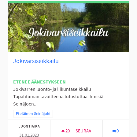
Jokivarsiseikkailu
ETENEE ÄÄNESTYKSEEN
Jokivarren luonto- ja liikuntaseikkailu
Tapahtuman tavoitteena tutustuttaa ihmisiä
Seinäjoen...
Rajaa tulokset teeman mukaan: Eteläinen Seinäjoki
Eteläinen Seinäjoki
LUONTIAIKA
20
20 SEURAAJAA
SEURAA
0
31.01.2023
JOKIVARSISEIKKAILU