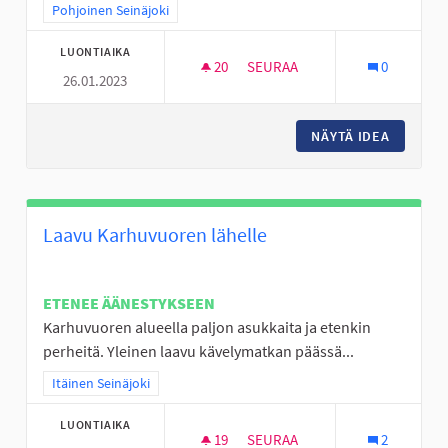
Rajaa tulokset teeman mukaan: Pohjoinen Seinäjoki
Pohjoinen Seinäjoki
LUONTIAIKA
20
20 SEURAAJAA
SEURAA
0
26.01.2023
AISTIEN METSÄ "OUTOLA" HAN
NÄYTÄ IDEA
AISTIEN
Laavu Karhuvuoren lähelle
ETENEE ÄÄNESTYKSEEN
Karhuvuoren alueella paljon asukkaita ja etenkin
perheitä. Yleinen laavu kävelymatkan päässä...
Rajaa tulokset teeman mukaan: Itäinen Seinäjoki
Itäinen Seinäjoki
LUONTIAIKA
19
19 SEURAAJAA
SEURAA
2