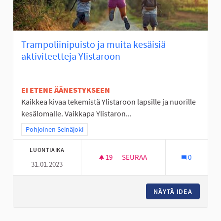
Trampoliinipuisto ja muita kesäisiä
aktiviteetteja Ylistaroon
EI ETENE ÄÄNESTYKSEEN
Kaikkea kivaa tekemistä Ylistaroon lapsille ja nuorille
kesälomalle. Vaikkapa Ylistaron...
Rajaa tulokset teeman mukaan: Pohjoinen Seinäjoki
Pohjoinen Seinäjoki
LUONTIAIKA
19
19 SEURAAJAA
SEURAA
0
31.01.2023
TRAMPOLIINIPUISTO JA MUITA 
NÄYTÄ IDEA
TRAMPOL