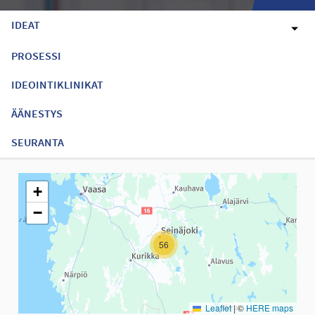
IDEAT
PROSESSI
IDEOINTIKLINIKAT
ÄÄNESTYS
SEURANTA
Seuraavassa elementissä on kartta, joka esittää tämän sivun tiet
+
−
56
Leaflet
|
©
HERE maps