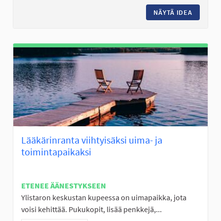
NÄYTÄ IDEA
FRISBEE
Lääkärinranta viihtyisäksi uima- ja
toimintapaikaksi
ETENEE ÄÄNESTYKSEEN
Ylistaron keskustan kupeessa on uimapaikka, jota
voisi kehittää. Pukukopit, lisää penkkejä,...