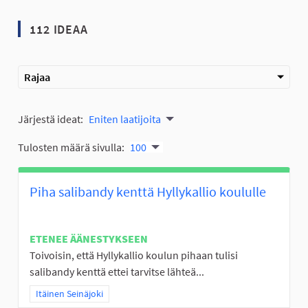
112 IDEAA
Rajaa
Järjestä ideat:
Eniten laatijoita
Tulosten määrä sivulla:
100
Piha salibandy kenttä Hyllykallio koululle
ETENEE ÄÄNESTYKSEEN
Toivoisin, että Hyllykallio koulun pihaan tulisi
salibandy kenttä ettei tarvitse lähteä...
Rajaa tulokset teeman mukaan: Itäinen Seinäjoki
Itäinen Seinäjoki