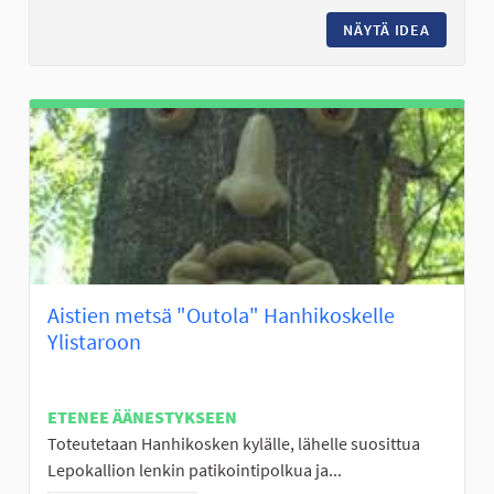
NÄYTÄ IDEA
PERÄSEI
Aistien metsä "Outola" Hanhikoskelle
Ylistaroon
ETENEE ÄÄNESTYKSEEN
Toteutetaan Hanhikosken kylälle, lähelle suosittua
Lepokallion lenkin patikointipolkua ja...