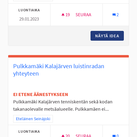
LUONTIAIKA
19
19 SEURAAJAA
SEURAA
2
29.01.2023
PERÄSEINÄJOEN AGILITY-RADA
NÄYTÄ IDEA
PERÄSEI
Pulkkamäki Kalajärven luistinradan
yhteyteen
EI ETENE ÄÄNESTYKSEEN
Pulkkamäki Kalajärven tenniskentän sekä kodan
takanaolevalle metsäalueelle. Pulkkamäen ei...
Rajaa tulokset teeman mukaan: Eteläinen Seinäjoki
Eteläinen Seinäjoki
LUONTIAIKA
20
20 SEURAAJAA
SEURAA
0