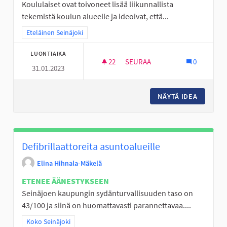
Koululaiset ovat toivoneet lisää liikunnallista
tekemistä koulun alueelle ja ideoivat, että...
Rajaa tulokset teeman mukaan: Eteläinen Seinäjoki
Eteläinen Seinäjoki
LUONTIAIKA
22
22 SEURAAJAA
SEURAA
0
31.01.2023
VAIJERILIUKU ALAVIITALAN K
NÄYTÄ IDEA
VAIJERI
Defibrillaattoreita asuntoalueille
Elina Hihnala-Mäkelä
ETENEE ÄÄNESTYKSEEN
Seinäjoen kaupungin sydänturvallisuuden taso on
43/100 ja siinä on huomattavasti parannettavaa....
Rajaa tulokset teeman mukaan: Koko Seinäjoki
Koko Seinäjoki