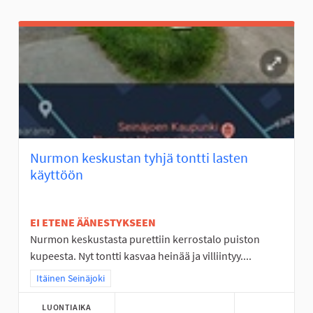
Nurmon keskustan tyhjä tontti lasten
käyttöön
EI ETENE ÄÄNESTYKSEEN
Nurmon keskustasta purettiin kerrostalo puiston
kupeesta. Nyt tontti kasvaa heinää ja villiintyy....
Rajaa tulokset teeman mukaan: Itäinen Seinäjoki
Itäinen Seinäjoki
LUONTIAIKA