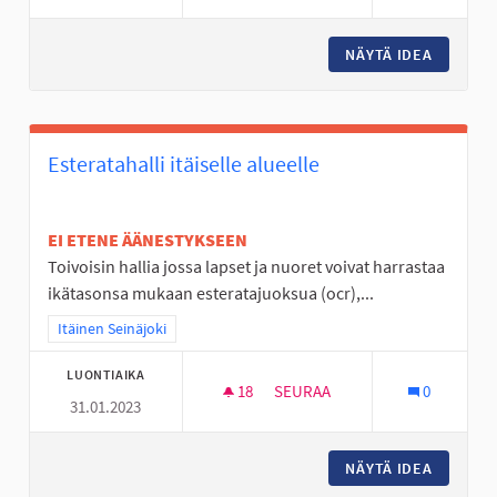
NÄYTÄ IDEA
JOKIVAR
Esteratahalli itäiselle alueelle
EI ETENE ÄÄNESTYKSEEN
Toivoisin hallia jossa lapset ja nuoret voivat harrastaa
ikätasonsa mukaan esteratajuoksua (ocr),...
Rajaa tulokset teeman mukaan: Itäinen Seinäjoki
Itäinen Seinäjoki
LUONTIAIKA
18
18 SEURAAJAA
SEURAA
0
31.01.2023
ESTERATAHALLI ITÄISELLE ALU
NÄYTÄ IDEA
ESTERAT