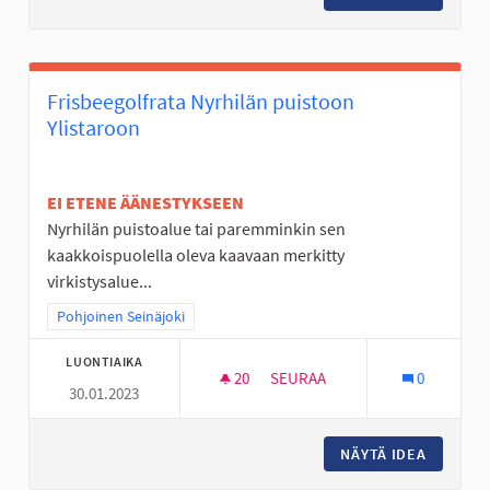
Frisbeegolfrata Nyrhilän puistoon
Ylistaroon
EI ETENE ÄÄNESTYKSEEN
Nyrhilän puistoalue tai paremminkin sen
kaakkoispuolella oleva kaavaan merkitty
virkistysalue...
Rajaa tulokset teeman mukaan: Pohjoinen Seinäjoki
Pohjoinen Seinäjoki
LUONTIAIKA
20
20 SEURAAJAA
SEURAA
0
30.01.2023
FRISBEEGOLFRATA NYRHILÄN 
NÄYTÄ IDEA
FRISBEE