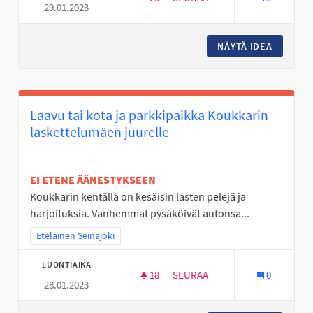
29.01.2023
PULKKAMÄKI KALAJÄRVEN LUI
NÄYTÄ IDEA
PULKKAM
Laavu tai kota ja parkkipaikka Koukkarin
laskettelumäen juurelle
EI ETENE ÄÄNESTYKSEEN
Koukkarin kentällä on kesäisin lasten pelejä ja
harjoituksia. Vanhemmat pysäköivät autonsa...
Rajaa tulokset teeman mukaan: Eteläinen Seinäjoki
Eteläinen Seinäjoki
LUONTIAIKA
18
18 SEURAAJAA
SEURAA
0
28.01.2023
LAAVU TAI KOTA JA PARKKIPA