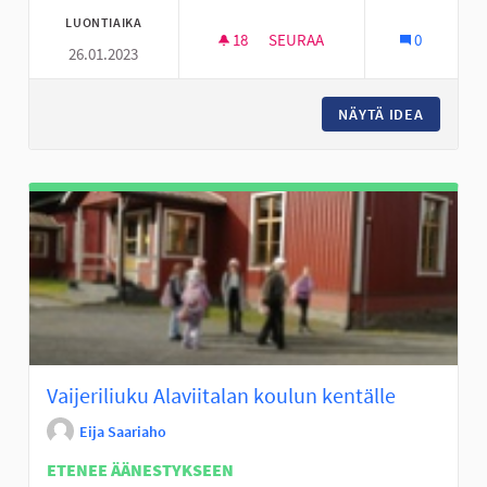
LUONTIAIKA
18
18 SEURAAJAA
SEURAA
0
26.01.2023
PIHA SALIBANDY KENTTÄ HYLL
NÄYTÄ IDEA
PIHA SA
Vaijeriliuku Alaviitalan koulun kentälle
Eija Saariaho
ETENEE ÄÄNESTYKSEEN