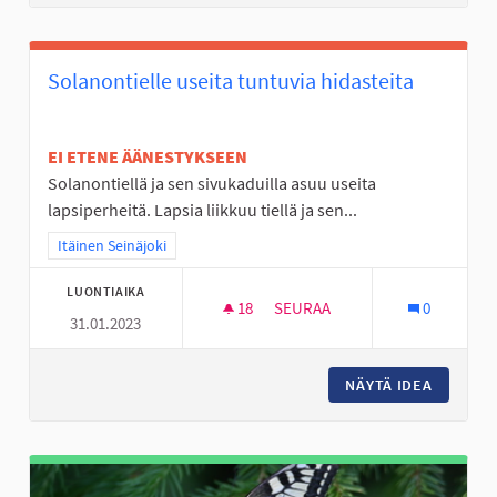
Solanontielle useita tuntuvia hidasteita
EI ETENE ÄÄNESTYKSEEN
Solanontiellä ja sen sivukaduilla asuu useita
lapsiperheitä. Lapsia liikkuu tiellä ja sen...
Rajaa tulokset teeman mukaan: Itäinen Seinäjoki
Itäinen Seinäjoki
LUONTIAIKA
18
18 SEURAAJAA
SEURAA
0
31.01.2023
SOLANONTIELLE USEITA TUNTU
NÄYTÄ IDEA
SOLANON