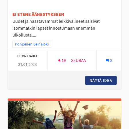
EI ETENE ÄÄNESTYKSEEN
Uudet ja haastavammat leikkivälineet saisivat
isommatkin lapset innostumaan enemmän
ulkoilusta....
Rajaa tulokset teeman mukaan: Pohjoinen Seinäjoki
Pohjoinen Seinäjoki
LUONTIAIKA
19
19 SEURAAJAA
SEURAA
0
31.01.2023
KÖYSIRATA JA ISO KIIPEILYTEL
NÄYTÄ IDEA
KÖYSIRA