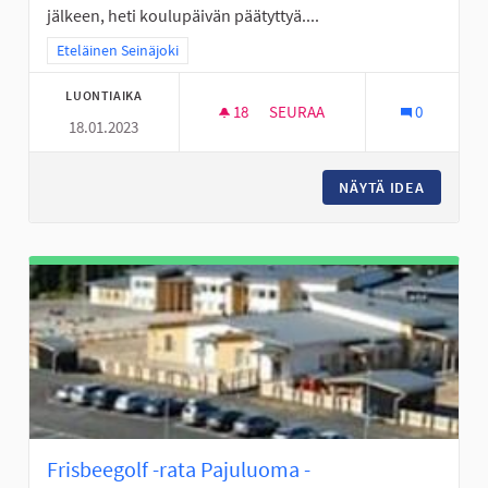
jälkeen, heti koulupäivän päätyttyä....
Rajaa tulokset teeman mukaan: Eteläinen Seinäjoki
Eteläinen Seinäjoki
LUONTIAIKA
18
18 SEURAAJAA
SEURAA
0
18.01.2023
PERÄSEINÄJOELLE TEKEMISTÄ
NÄYTÄ IDEA
PERÄSEI
Frisbeegolf -rata Pajuluoma -