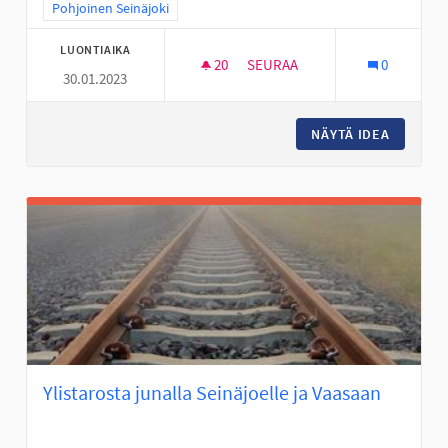
Rajaa tulokset teeman mukaan: Pohjoinen Seinäjoki
Pohjoinen Seinäjoki
LUONTIAIKA
20
20 SEURAAJAA
SEURAA
0
30.01.2023
LÄÄKÄRINRANTA VIIHTYISÄKSI 
NÄYTÄ IDEA
LÄÄKÄRI
Ylistarosta junalla Seinäjoelle ja Vaasaan