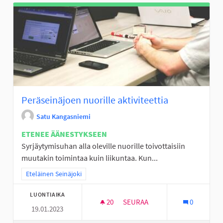
Peräseinäjoen nuorille aktiviteettia
Satu Kangasniemi
ETENEE ÄÄNESTYKSEEN
Syrjäytymisuhan alla oleville nuorille toivottaisiin
muutakin toimintaa kuin liikuntaa. Kun...
Rajaa tulokset teeman mukaan: Eteläinen Seinäjoki
Eteläinen Seinäjoki
LUONTIAIKA
20
20 SEURAAJAA
SEURAA
0
19.01.2023
PERÄSEINÄJOEN NUORILLE AKT