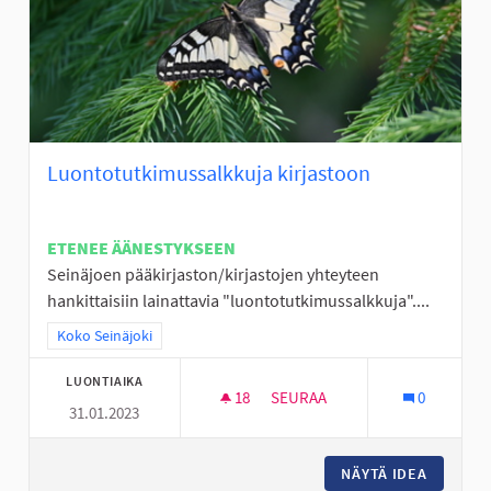
Luontotutkimussalkkuja kirjastoon
ETENEE ÄÄNESTYKSEEN
Seinäjoen pääkirjaston/kirjastojen yhteyteen
hankittaisiin lainattavia "luontotutkimussalkkuja"....
Rajaa tulokset teeman mukaan: Koko Seinäjoki
Koko Seinäjoki
LUONTIAIKA
18
18 SEURAAJAA
SEURAA
0
31.01.2023
LUONTOTUTKIMUSSALKKUJA 
NÄYTÄ IDEA
LUONTO