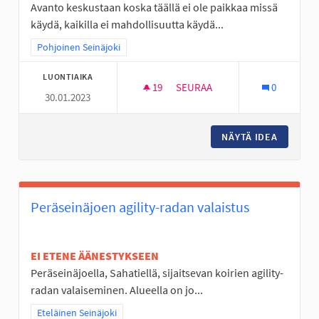
Avanto keskustaan koska täällä ei ole paikkaa missä
käydä, kaikilla ei mahdollisuutta käydä...
Rajaa tulokset teeman mukaan: Pohjoinen Seinäjoki
Pohjoinen Seinäjoki
LUONTIAIKA
19
19 SEURAAJAA
SEURAA
0
30.01.2023
AVANTO PAIKKA JOSSA LÄMMI
NÄYTÄ IDEA
AVANTO 
Peräseinäjoen agility-radan valaistus
EI ETENE ÄÄNESTYKSEEN
Peräseinäjoella, Sahatiellä, sijaitsevan koirien agility-
radan valaiseminen. Alueella on jo...
Rajaa tulokset teeman mukaan: Eteläinen Seinäjoki
Eteläinen Seinäjoki