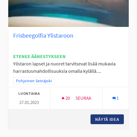
Frisbeegolfia Ylistaroon
ETENEE ÄÄNESTYKSEEN
Ylistaron lapset ja nuoret tarvitsevat lisää mukavia
harrastusmahdollisuuksia omalla kylällä....
Rajaa tulokset teeman mukaan: Pohjoinen Seinäjoki
Pohjoinen Seinäjoki
LUONTIAIKA
20
20 SEURAAJAA
SEURAA
1
27.01.2023
FRISBEEGOLFIA YLISTAROON
NÄYTÄ IDEA
FRISBEE