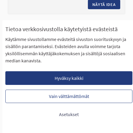
NÄYTÄ IDEA
LAAVU T
Tietoa verkkosivustolla käytetyistä evästeistä
Nurmon keskustan nuorisotila Kenulle
Käytämme sivustollamme evästeitä sivuston suorituskyvyn ja
lisää aukioloaikoja.
sisällön parantamiseksi. Evästeiden avulla voimme tarjota
yksilöllisemmän käyttäjäkokemuksen ja sisältöjä sosiaalisen
median kanavista.
ETENEE ÄÄNESTYKSEEN
Lisärahoitusta rerursseihin ja/tai tilan kehittämiseen.
Rajaa tulokset teeman mukaan: Itäinen Seinäjoki
Itäinen Seinäjoki
Hyväksy kaikki
LUONTIAIKA
19
19 SEURAAJAA
SEURAA
0
Vain välttämättömät
28.01.2023
NURMON KESKUSTAN NUORISOT
Asetukset
NÄYTÄ IDEA
NURMON 