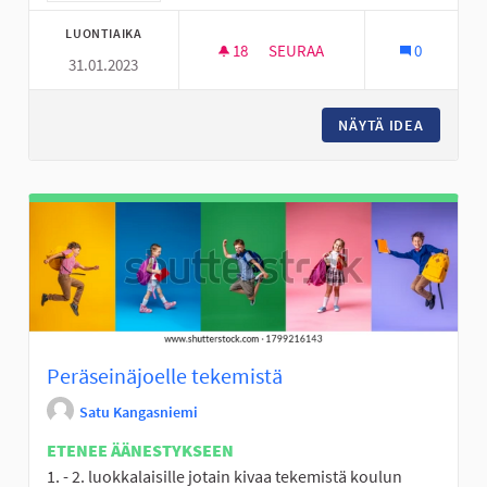
LUONTIAIKA
18
18 SEURAAJAA
SEURAA
0
31.01.2023
DEFIBRILLAATTOREITA ASUNTO
NÄYTÄ IDEA
DEFIBRI
Peräseinäjoelle tekemistä
Satu Kangasniemi
ETENEE ÄÄNESTYKSEEN
1. - 2. luokkalaisille jotain kivaa tekemistä koulun