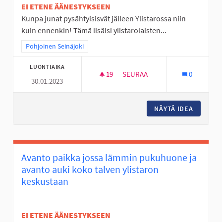
EI ETENE ÄÄNESTYKSEEN
Kunpa junat pysähtyisisvät jälleen Ylistarossa niin
kuin ennenkin! Tämä lisäisi ylistarolaisten...
Rajaa tulokset teeman mukaan: Pohjoinen Seinäjoki
Pohjoinen Seinäjoki
LUONTIAIKA
19
19 SEURAAJAA
SEURAA
0
30.01.2023
YLISTAROSTA JUNALLA SEINÄJ
NÄYTÄ IDEA
YLISTAR
Avanto paikka jossa lämmin pukuhuone ja
avanto auki koko talven ylistaron
keskustaan
EI ETENE ÄÄNESTYKSEEN