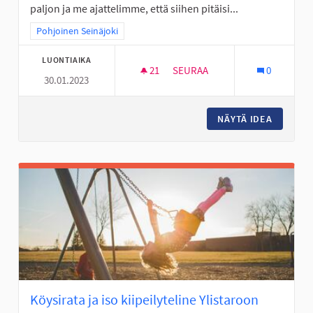
paljon ja me ajattelimme, että siihen pitäisi...
Rajaa tulokset teeman mukaan: Pohjoinen Seinäjoki
Pohjoinen Seinäjoki
LUONTIAIKA
21
21 SEURAAJAA
SEURAA
0
30.01.2023
MOBO- ELI MOBIILISUUNNISTU
NÄYTÄ IDEA
MOBO- E
Köysirata ja iso kiipeilyteline Ylistaroon