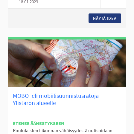
18.01.2023
LAAVU KARHUVUOREN LÄHELL
NÄYTÄ IDEA
LAAVU 
MOBO- eli mobiilisuunnistusratoja
Ylistaron alueelle
ETENEE ÄÄNESTYKSEEN
Koululaisten liikunnan vähäisyydestä uutisoidaan