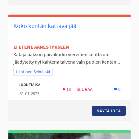
Koko kentän kattava jää
EI ETENE ÄÄNESTYKSEEN
Katajalaakson päiväkodin viereinen kenttä on
jäädytetty nyt kahtena talvena vain puolen kentän...
Rajaa tulokset teeman mukaan: Läntinen Seinäjoki
Läntinen Seinäjoki
LUONTIAIKA
18
18 SEURAAJAA
SEURAA
0
31.01.2023
KOKO KENTÄN KATTAVA JÄÄ
NÄYTÄ IDEA
KOKO KE