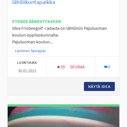
lähiliikuntapaikka
ETENEE ÄÄNESTYKSEEN
Idea Frisbeegolf -radasta on lähtöisin Pajuluoman
koulun oppilaskunnalta.
Pajuluoman koulun...
Rajaa tulokset teeman mukaan: Läntinen Seinäjoki
Läntinen Seinäjoki
LUONTIAIKA
19
19 SEURAAJAA
SEURAA
0
30.01.2023
FRISBEEGOLF -RATA PAJULUOM
NÄYTÄ IDEA
FRISBEE