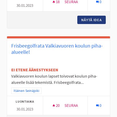
18
18 SEURAAJAA
SEURAA
0
30.01.2023
NURMON KESKUSTAN TYHJÄ T
NÄYTÄ IDEA
NURMON 
Frisbeegolfrata Valkiavuoren koulun piha-
alueelle!
EI ETENE ÄÄNESTYKSEEN
Valkiavuoren koulun lapset toivovat koulun piha-
alueelle lisää tekemistä. Frisbeegolfrata...
Rajaa tulokset teeman mukaan: Itäinen Seinäjoki
Itäinen Seinäjoki
LUONTIAIKA
20
20 SEURAAJAA
SEURAA
0
30.01.2023
FRISBEEGOLFRATA VALKIAVUO