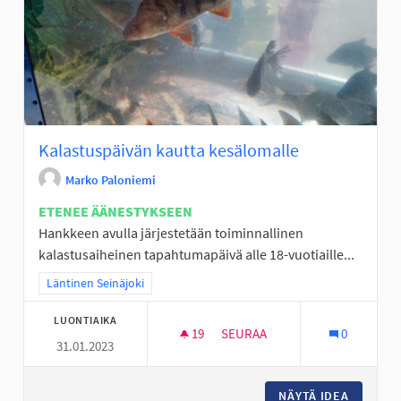
Kalastuspäivän kautta kesälomalle
Marko Paloniemi
ETENEE ÄÄNESTYKSEEN
Hankkeen avulla järjestetään toiminnallinen
kalastusaiheinen tapahtumapäivä alle 18-vuotiaille...
Rajaa tulokset teeman mukaan: Läntinen Seinäjoki
Läntinen Seinäjoki
LUONTIAIKA
19
19 SEURAAJAA
SEURAA
0
31.01.2023
KALASTUSPÄIVÄN KAUTTA KES
NÄYTÄ IDEA
KALASTU